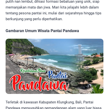
putih nan lembut, dihiasi formasi bebatuan yang unik, siap
memanjakan mata dan jiwa. Mari kita jelajahi lebih dalam
tentang pesona pantai ini, mulai dari sejarahnya hingga tips
berkunjung yang perlu diperhatikan.
Gambaran Umum Wisata Pantai Pandawa
Terletak di kawasan Kabupaten Klungkung, Bali, Pantai
Pandawa menyuguhkan pemandangan alam yang luar biasa.