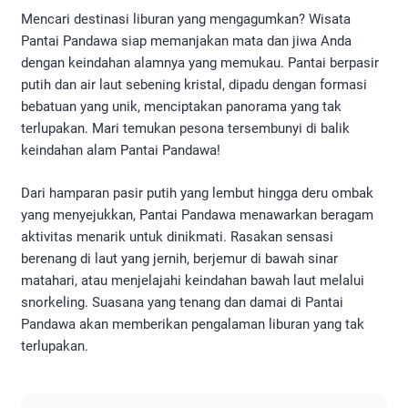
Mencari destinasi liburan yang mengagumkan? Wisata
Pantai Pandawa siap memanjakan mata dan jiwa Anda
dengan keindahan alamnya yang memukau. Pantai berpasir
putih dan air laut sebening kristal, dipadu dengan formasi
bebatuan yang unik, menciptakan panorama yang tak
terlupakan. Mari temukan pesona tersembunyi di balik
keindahan alam Pantai Pandawa!
Dari hamparan pasir putih yang lembut hingga deru ombak
yang menyejukkan, Pantai Pandawa menawarkan beragam
aktivitas menarik untuk dinikmati. Rasakan sensasi
berenang di laut yang jernih, berjemur di bawah sinar
matahari, atau menjelajahi keindahan bawah laut melalui
snorkeling. Suasana yang tenang dan damai di Pantai
Pandawa akan memberikan pengalaman liburan yang tak
terlupakan.