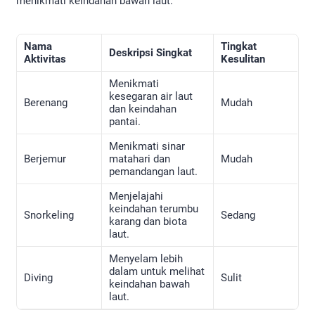
menikmati keindahan bawah laut.
Nama
Tingkat
Deskripsi Singkat
Aktivitas
Kesulitan
Menikmati
kesegaran air laut
Berenang
Mudah
dan keindahan
pantai.
Menikmati sinar
Berjemur
matahari dan
Mudah
pemandangan laut.
Menjelajahi
keindahan terumbu
Snorkeling
Sedang
karang dan biota
laut.
Menyelam lebih
dalam untuk melihat
Diving
Sulit
keindahan bawah
laut.