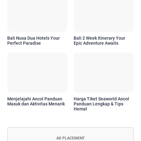
Bali Nusa Dua Hotels Your
Bali 2 Week Itinerary Your
Perfect Paradise
Epic Adventure Awaits
Menjelajahi Ancol Panduan
Harga Tiket Seaworld Ancol
Masuk dan Aktivitas Menarik
Panduan Lengkap & Tips
Hemat
AD PLACEMENT