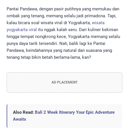
Pantai Pandawa, dengan pasir putihnya yang memukau dan
ombak yang tenang, memang selalu jadi primadona. Tapi,
kalau bicara soal wisata viral di Yogyakarta,
wisata
yogyakarta viral
itu nggak kalah seru. Dari kuliner kekinian
hingga tempat nongkrong kece, Yogyakarta memang selalu
punya daya tarik tersendiri. Nah, balik lagi ke Pantai
Pandawa, keindahannya yang natural dan suasana yang
tenang tetap bikin betah berlama-lama, kan?
AD PLACEMENT
Also Read:
Bali 2 Week Itinerary Your Epic Adventure
Awaits