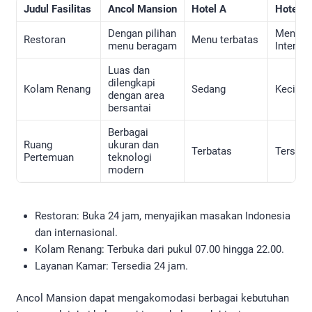
Judul Fasilitas
Ancol Mansion
Hotel A
Hotel B
Dengan pilihan
Menu
Restoran
Menu terbatas
menu beragam
Interna
Luas dan
dilengkapi
Kolam Renang
Sedang
Kecil
dengan area
bersantai
Berbagai
Ruang
ukuran dan
Terbatas
Tersedi
Pertemuan
teknologi
modern
Restoran: Buka 24 jam, menyajikan masakan Indonesia
dan internasional.
Kolam Renang: Terbuka dari pukul 07.00 hingga 22.00.
Layanan Kamar: Tersedia 24 jam.
Ancol Mansion dapat mengakomodasi berbagai kebutuhan