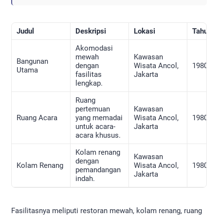
Judul
Deskripsi
Lokasi
Tahun
Akomodasi
mewah
Kawasan
Bangunan
dengan
Wisata Ancol,
1980-an
Utama
fasilitas
Jakarta
lengkap.
Ruang
pertemuan
Kawasan
Ruang Acara
yang memadai
Wisata Ancol,
1980-an
untuk acara-
Jakarta
acara khusus.
Kolam renang
Kawasan
dengan
Kolam Renang
Wisata Ancol,
1980-an
pemandangan
Jakarta
indah.
Fasilitasnya meliputi restoran mewah, kolam renang, ruang